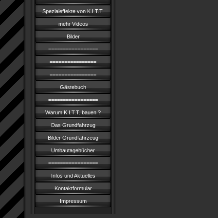
Spezialeffekte von K.I.T.T.
mehr Videos
Bilder
=================
================
================
Gästebuch
=================
Warum K.I.T.T. bauen ?
Das Grundfahrzug
Bilder Grundfahrzeug
Umbautagebücher
=================
Infos und Aktuelles
Kontaktformular
Impressum