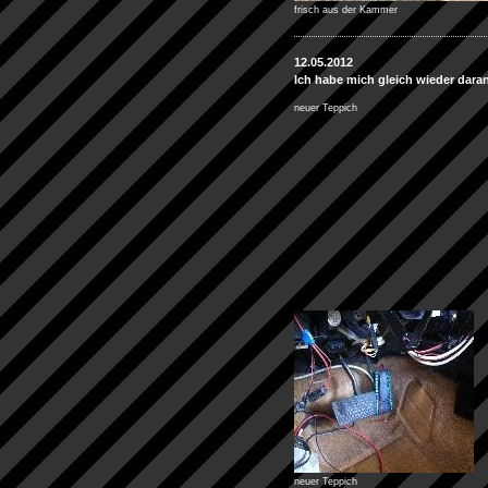
frisch aus der Kammer
12.05.2012
Ich habe mich gleich wieder dar
neuer Teppich
neuer Teppich