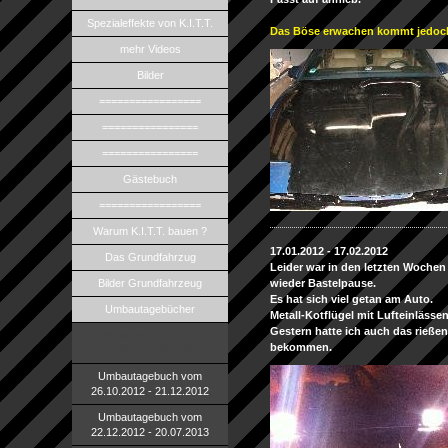
Spezialeffekte von K.I.T.T.
Das Böse erwachen kommt jedoch 
mehr Videos
Bilder
=================
================
================
Gästebuch
=================
Warum K.I.T.T. bauen ?
17.01.2012 - 17.02.2012
Das Grundfahrzug
Leider war in den letzten Wochen 
Bilder Grundfahrzeug
wieder Bastelpause.
Es hat sich viel getan am Auto.
Umbautagebücher
Metall-Kotflügel mit Lufteinläss
Gestern hatte ich auch das rießen
Umbautagebuch vom
bekommen.
14.01.2012 - 25.10.2012
Umbautagebuch vom
26.10.2012 - 21.12.2012
Umbautagebuch vom
22.12.2012 - 20.07.2013