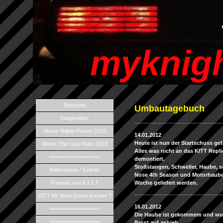
myknigh
Startseite
Umbautagebuch
Imagevideo
Movie Yellow Poison 2016
14.01.2012
Heute ist nun der Startschuss gef
Movie The Last Rider 2019
Alles was nicht an das KITT Repli
=================
demontiert.
Stoßstangen, Schweller, Haube, 
Referenzen / Events
Nose 4th Season und Motorhaube 
Freunde von K.I.T.T.
Woche geliefert werden.
KITT für Ihren Event buchen ?
16.01.2012
=================
Die Haube ist gekommem und wur
=================
Passt auf anhieb.