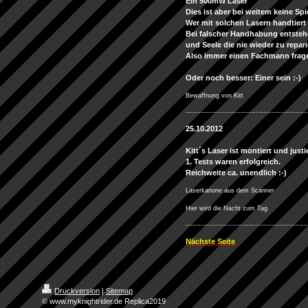
Ein 500mW Laser
Dies ist aber bei weitem keine Spi
Wer mit solchen Lasern handtiert 
Bei falscher Handhabung entsteh
und Seele die nie wieder zu repari
Also immer einen Fachmann frage
Oder noch besser: Einer sein :-)
Bewaffnung von Kitt
25.10.2012
Kitt´s Laser ist montiert und justie
1. Tests waren erfolgreich.
Reichweite ca. unendlich :-)
Laserkanone aus dem Scanner
Hier wird die Nacht zum Tag
Nächste Seite
Druckversion
|
Sitemap
© www.myknightrider.de Replica2019