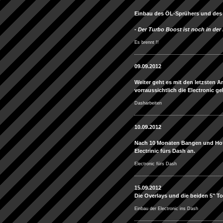
Einbau des ÖL-Sprühers und des
- Der Turbo Boost ist noch in der 
Es brennt !!
09.09.2012
Weiter geht es mit den letzsten
vorraussichtlich die Electronic gel
Dasharbeiten
10.09.2012
Nach 10 Monaten Bangen und Hoff
Electrinic fürs Dash an.
Electronic fürs Dash
15.09.2012
Die Overlays und die beiden 5" T
Einbau der Electronic ins Dash