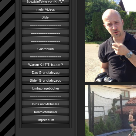
Spezialeffekte von K.I.T.T.
mehr Videos
Bilder
=================
================
================
Gästebuch
=================
Warum K.I.T.T. bauen ?
Das Grundfahrzug
Bilder Grundfahrzeug
Umbautagebücher
=================
Infos und Aktuelles
Kontaktformular
Impressum