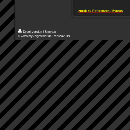
zurck zu Referenzen / Events
Druckversion
|
Sitemap
© www.myknightrider.de Replica2019